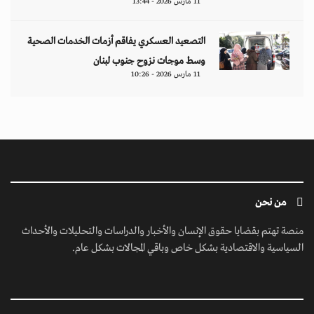
ابق على تواصل معنا
مبنى إيريديوم - البرشاء الأولى - شارع أم سقيم - دبي - الإمارات العربية المتحدة -
مكتب رقم 222-01
contact@jusoorpost.com
0097145832243
روابط سريعة
الرئيسية
فيديوهات
إتصل بنا