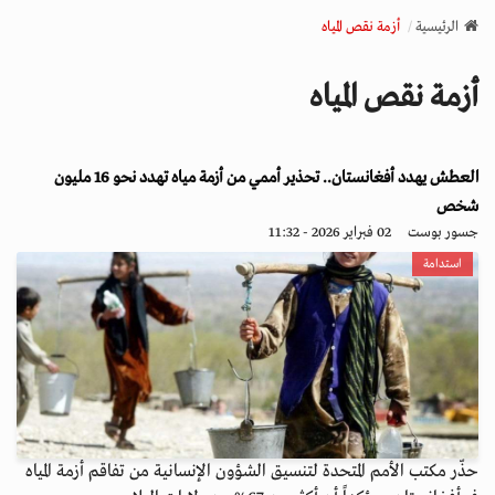
v
الرئيسية
أزمة نقص المياه
i
g
أزمة نقص المياه
a
t
i
العطش يهدد أفغانستان.. تحذير أممي من أزمة مياه تهدد نحو 16 مليون
o
n
شخص
جسور بوست
02 فبراير 2026 - 11:32
استدامة
حذّر مكتب الأمم المتحدة لتنسيق الشؤون الإنسانية من تفاقم أزمة المياه