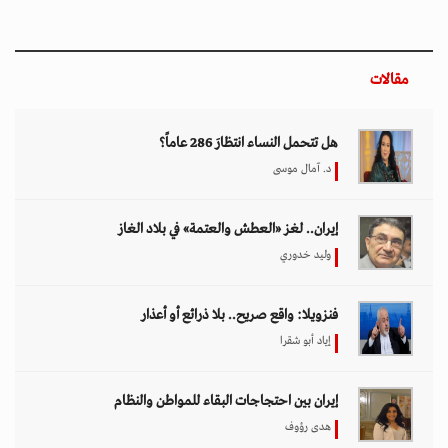
إيران بين احتجاجات البقاء للمواطن والنظام
هدى رؤوف
اختيار المحرر
بين حماية الحقوق وتعزيز الأمن الدولي.. نقاشات
معمّقة في مجلس حقوق الإنسان حول مكافحة
الإرهاب
11 مارس 2026 - 09:30
بين الفقر وخطر الانفجار.. الأفغان يواجهون الموت
في أراضيهم الملوثة بالمتفجرات
11 مارس 2026 - 11:19