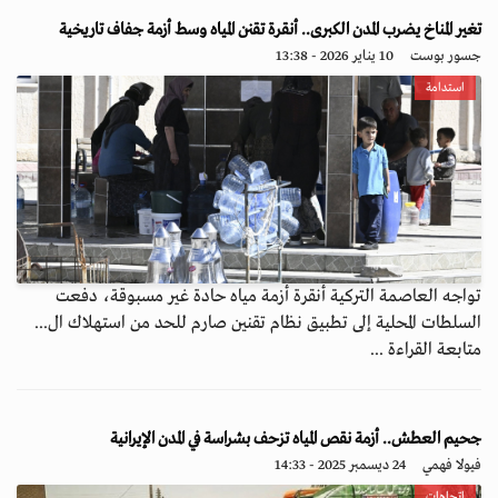
تغير المناخ يضرب المدن الكبرى.. أنقرة تقنن المياه وسط أزمة جفاف تاريخية
جسور بوست
10 يناير 2026 - 13:38
استدامة
تواجه العاصمة التركية أنقرة أزمة مياه حادة غير مسبوقة، دفعت
السلطات المحلية إلى تطبيق نظام تقنين صارم للحد من استهلاك ال...
متابعة القراءة ...
جحيم العطش.. أزمة نقص المياه تزحف بشراسة في المدن الإيرانية
فيولا فهمي
24 ديسمبر 2025 - 14:33
اتجاهات