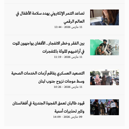
قيود طالبان تعمق الفجوة الجندرية في أفغانستان
وتثير تحذيرات أممية
09 مارس 2026 - 14:09
مقالات
هل تتحمل النساء انتظارَ 286 عاماً؟
د. آمال موسى
إيران.. لغز «العطش والعتمة» في بلاد الغاز
وليد خدوري
فنزويلا: واقع صريح.. بلا ذرائع أو أعذار
إياد أبو شقرا