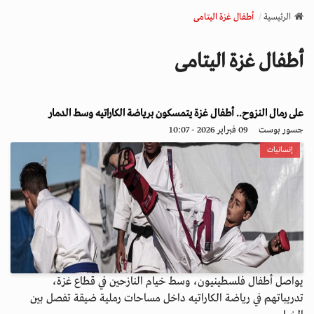
v
الرئيسية
أطفال غزة اليتامى
i
g
أطفال غزة اليتامى
a
t
i
o
على رمال النزوح.. أطفال غزة يتمسكون برياضة الكاراتيه وسط الدمار
n
جسور بوست
09 فبراير 2026 - 10:07
إنسانيات
يواصل أطفال فلسطينيون، وسط خيام النازحين في قطاع غزة،
تدريباتهم في رياضة الكاراتيه داخل مساحات رملية ضيقة تفصل بين