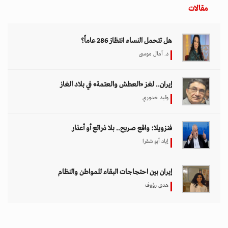
مقالات
هل تتحمل النساء انتظارَ 286 عاماً؟
د. آمال موسى
إيران.. لغز «العطش والعتمة» في بلاد الغاز
وليد خدوري
فنزويلا: واقع صريح.. بلا ذرائع أو أعذار
إياد أبو شقرا
إيران بين احتجاجات البقاء للمواطن والنظام
هدى رؤوف