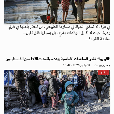
في غزة، لا تمضي الحياة في مسارها الطبيعي، بل تتعثر بأهلها في طرقٍ
وعرة، حيث لا تُقابل الولادات بفرحٍ، بل يسبقها قلق ثقيل...
متابعة القراءة ...
"الأونروا": نقص المساعدات الأساسية يهدد حياة مئات الآلاف من الفلسطينيين
جسور بوست
08 يناير 2026 - 16:47
أخبار