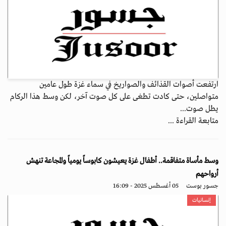
ارتفعت أصوات القذائف والصواريخ في سماء غزة طول عامين
متواصلين، حتى كادت تطغى على كل صوت آخر، لكن وسط هذا الركام
يطل صوت...
متابعة القراءة ...
وسط مأساة متفاقمة.. أطفال غزة يعيشون كابوساً يومياً والمجاعة تنهش
أرواحهم
جسور بوست
05 أغسطس 2025 - 16:09
إنسانيات