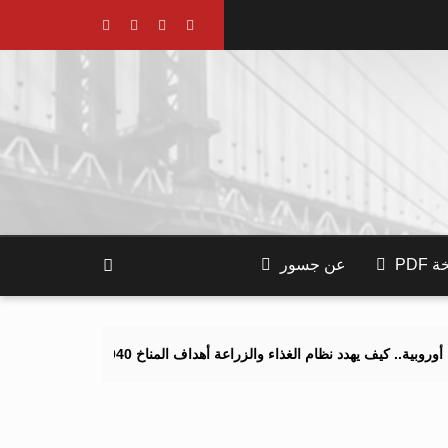
PDF
عن جسور
يف يهدد نظام الغذاء والزراعة أهداف المناخ 2040 و2050؟
تصاعد التنم