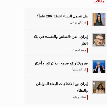
مقالات
هل تتحمل النساء انتظارَ 286 عاماً؟
د. آمال موسى
إيران.. لغز «العطش والعتمة» في بلاد
الغاز
وليد خدوري
فنزويلا: واقع صريح.. بلا ذرائع أو أعذار
إياد أبو شقرا
إيران بين احتجاجات البقاء للمواطن
والنظام
هدى رؤوف