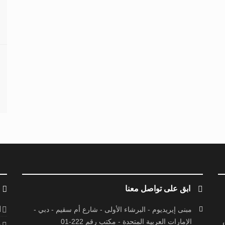
ابق على تواصل معنا
ا
مبنى إيريديوم - البرشاء الأولى - شارع أم سقيم - دبي -
الإمارات العربية المتحدة - مكتب رقم 222-01
ف