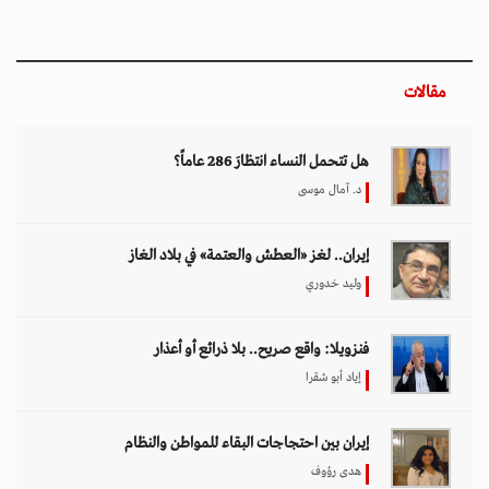
مقالات
هل تتحمل النساء انتظارَ 286 عاماً؟
د. آمال موسى
إيران.. لغز «العطش والعتمة» في بلاد الغاز
وليد خدوري
فنزويلا: واقع صريح.. بلا ذرائع أو أعذار
إياد أبو شقرا
إيران بين احتجاجات البقاء للمواطن والنظام
هدى رؤوف