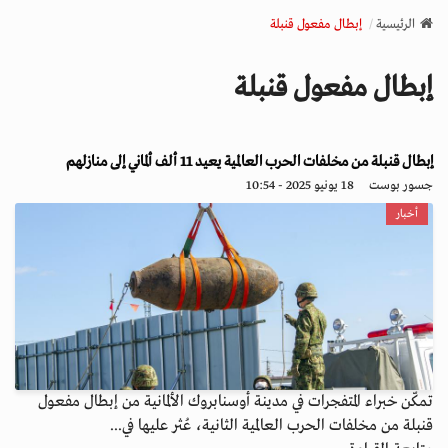
v
الرئيسية
إبطال مفعول قنبلة
i
g
إبطال مفعول قنبلة
a
t
i
o
إبطال قنبلة من مخلفات الحرب العالمية يعيد 11 ألف ألماني إلى منازلهم
n
جسور بوست
18 يونيو 2025 - 10:54
أخبار
تمكّن خبراء المتفجرات في مدينة أوسنابروك الألمانية من إبطال مفعول
قنبلة من مخلفات الحرب العالمية الثانية، عُثر عليها في...