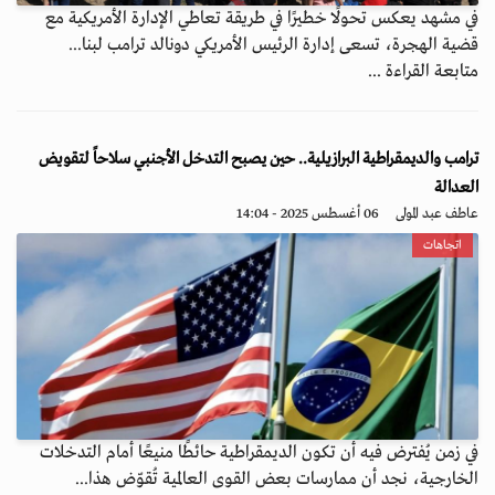
في مشهد يعكس تحولًا خطيرًا في طريقة تعاطي الإدارة الأمريكية مع
قضية الهجرة، تسعى إدارة الرئيس الأمريكي دونالد ترامب لبنا...
متابعة القراءة ...
ترامب والديمقراطية البرازيلية.. حين يصبح التدخل الأجنبي سلاحاً لتقويض
العدالة
عاطف عبد المولى
06 أغسطس 2025 - 14:04
اتجاهات
في زمن يُفترض فيه أن تكون الديمقراطية حائطًا منيعًا أمام التدخلات
الخارجية، نجد أن ممارسات بعض القوى العالمية تُقوّض هذا...