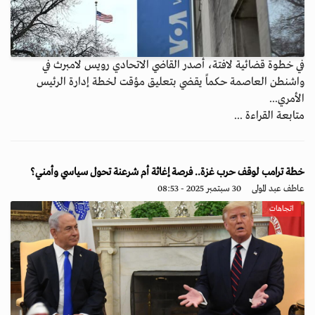
في خطوة قضائية لافتة، أصدر القاضي الاتحادي رويس لامبرث في
واشنطن العاصمة حكماً يقضي بتعليق مؤقت لخطة إدارة الرئيس
الأمري...
متابعة القراءة ...
خطة ترامب لوقف حرب غزة.. فرصة إغاثة أم شرعنة تحول سياسي وأمني؟
عاطف عبد المولى
30 سبتمبر 2025 - 08:53
اتجاهات