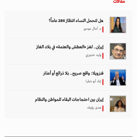
مقالات
هل تتحمل النساء انتظارَ 286 عاماً؟
د. آمال موسى
إيران.. لغز «العطش والعتمة» في بلاد الغاز
وليد خدوري
فنزويلا: واقع صريح.. بلا ذرائع أو أعذار
إياد أبو شقرا
إيران بين احتجاجات البقاء للمواطن والنظام
هدى رؤوف