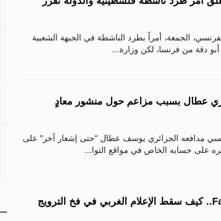
لق أمر طرد ناشطة فلسطينية والدولة تقرر
لفرنسي، الجمعة، أمراً بطرد الناشطة في الجبهة الشعبية
بو دقة من فرنسا، لكن وزارة...
ي عطال بسبب مزاعم حول منشور معادٍ
سي مدافعه الجزائري يوسف عطال "حتى إشعار آخر" على
ه على حسابه الخاص في مواقع التوا...
حرب الـFake News.. كيف سقط الإعلام الغربي في فخ الترويج