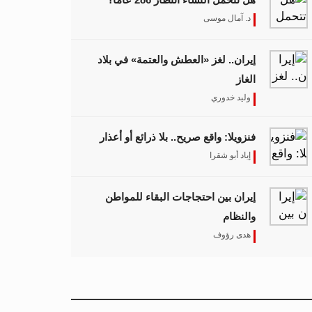
د. آمال موسى
إيران.. لغز «العطش والعتمة» في بلاد
الغاز
وليد خدوري
فنزويلا: واقع صريح.. بلا ذرائع أو أعذار
إياد أبو شقرا
إيران بين احتجاجات البقاء للمواطن
والنظام
هدى رؤوف