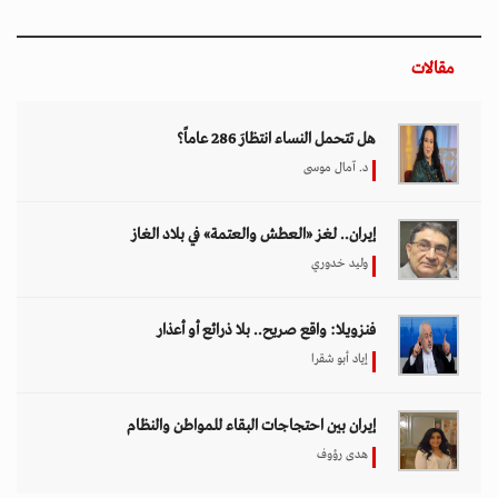
إيران بين احتجاجات البقاء للمواطن والنظام
هدى رؤوف
اختيار المحرر
بين حماية الحقوق وتعزيز الأمن الدولي.. نقاشات
معمّقة في مجلس حقوق الإنسان حول مكافحة
الإرهاب
11 مارس 2026 - 09:30
بين الفقر وخطر الانفجار.. الأفغان يواجهون الموت
في أراضيهم الملوثة بالمتفجرات
11 مارس 2026 - 11:19