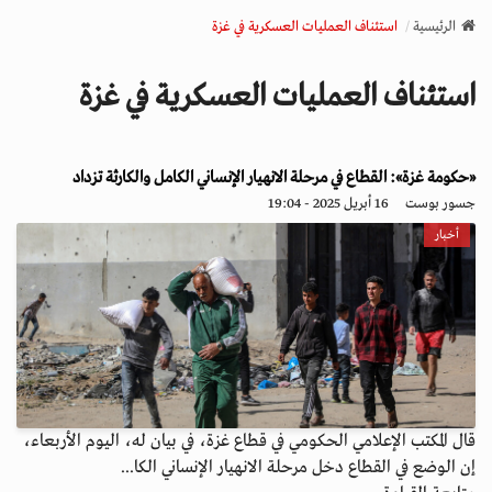
v
الرئيسية
استئناف العمليات العسكرية في غزة
i
g
استئناف العمليات العسكرية في غزة
a
t
i
o
«حكومة غزة»: القطاع في مرحلة الانهيار الإنساني الكامل والكارثة تزداد
n
جسور بوست
16 أبريل 2025 - 19:04
أخبار
قال المكتب الإعلامي الحكومي في قطاع غزة، في بيان له، اليوم الأربعاء،
إن الوضع في القطاع دخل مرحلة الانهيار الإنساني الكا...