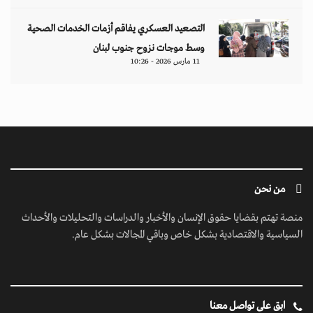
ابق على تواصل معنا
مبنى إيريديوم - البرشاء الأولى - شارع أم سقيم - دبي - الإمارات العربية المتحدة -
مكتب رقم 222-01
contact@jusoorpost.com
0097145832243
روابط سريعة
الرئيسية
فيديوهات
إتصل بنا