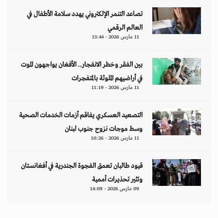
وتثير تحذيرات أممية
09 مارس 2026 - 14:09
مقالات
هل تتحمل النساء انتظارَ 286 عاماً؟
د. آمال موسى
إيران.. لغز «العطش والعتمة» في بلاد الغاز
وليد خدوري
فنزويلا: واقع صريح.. بلا ذرائع أو أعذار
إياد أبو شقرا