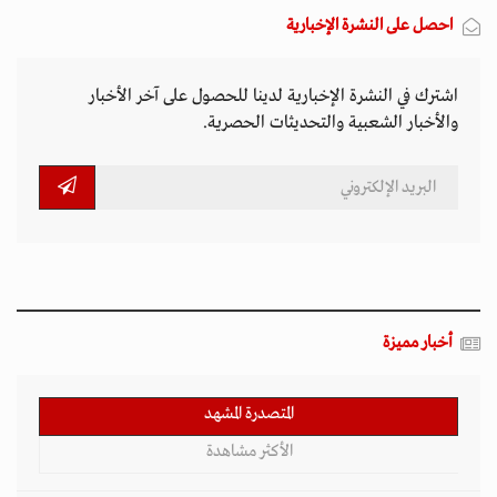
المتصدرة المشهد
الأكثر مشاهدة
تصاعد التنمر الإلكتروني يهدد سلامة الأطفال في
العالم الرقمي
11 مارس 2026 - 13:44
بين الفقر وخطر الانفجار.. الأفغان يواجهون الموت
في أراضيهم الملوثة بالمتفجرات
11 مارس 2026 - 11:19
التصعيد العسكري يفاقم أزمات الخدمات الصحية
وسط موجات نزوح جنوب لبنان
11 مارس 2026 - 10:26
قيود طالبان تعمق الفجوة الجندرية في أفغانستان