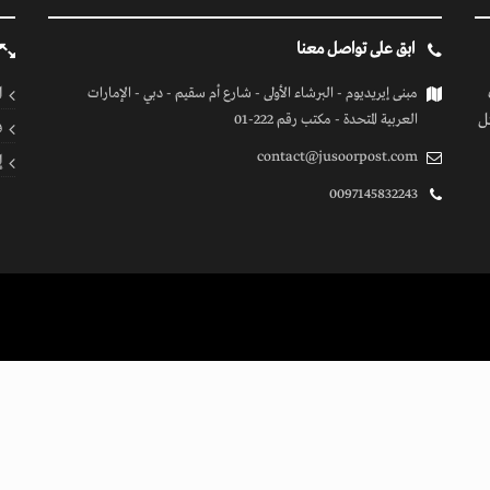
ابق على تواصل معنا
ا
مبنى إيريديوم - البرشاء الأولى - شارع أم سقيم - دبي - الإمارات
ل
العربية المتحدة - مكتب رقم 222-01
ف
contact@jusoorpost.com
إ
0097145832243