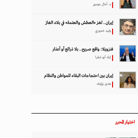
د. آمال موسى
إيران.. لغز «العطش والعتمة» في بلاد الغاز
وليد خدوري
فنزويلا: واقع صريح.. بلا ذرائع أو أعذار
إياد أبو شقرا
إيران بين احتجاجات البقاء للمواطن والنظام
هدى رؤوف
اختيار المحرر