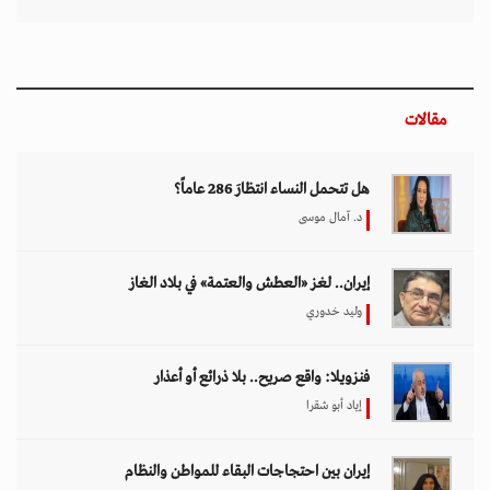
مقالات
هل تتحمل النساء انتظارَ 286 عاماً؟
د. آمال موسى
إيران.. لغز «العطش والعتمة» في بلاد الغاز
وليد خدوري
فنزويلا: واقع صريح.. بلا ذرائع أو أعذار
إياد أبو شقرا
إيران بين احتجاجات البقاء للمواطن والنظام