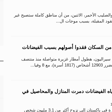
الصليب الأحمر، الاثنين، من أن مناطق كاملة ستصبح غير
قود المقبلة، بسبب موجات ال...
 سيراليون، هطول أمطار غزيرة متواصلة منذ منتصف
مياه الفيضانات دمرت المنازل والمحاصيل في
أدت الفيضانات المدمرة في باكستان إلى نزوح أكثر من 3.1 مليون شخص