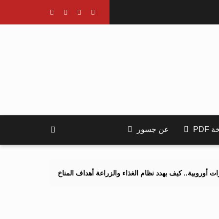
PDF
عن جسور
يف يهدد نظام الغذاء والزراعة أهداف المناخ 2040 و2050؟
تصاعد التنم