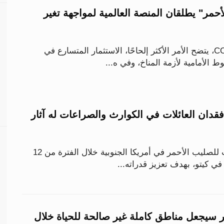
أحمر" يطلقان المنصة العالمية لمواجهة تغير
مع انطلاق مؤتمرCOP27، يتضح الأمر الأكثر إلحاحًا، الاستثمار المتسارع في
الأمامية لأزمة المناخ، وفي ه...
فقدان العائلات في الكوارث والصراعات له آثار
التقى ممثلو 9 جمعيات للصليب الأحمر في أمريكا الجنوبية خلال الفترة من 12
حر سيجعل مناطق كاملة غير صالحة للحياة خلال