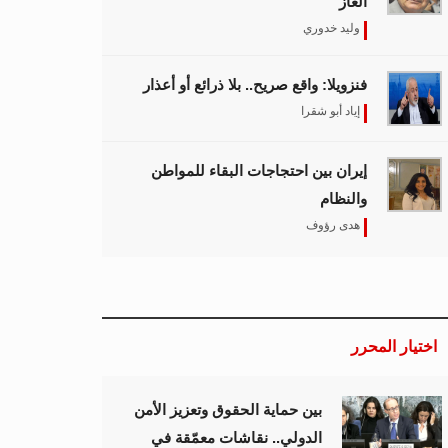
الغاز
وليد خدوري
فنزويلا: واقع صريح.. بلا ذرائع أو أعذار
إياد أبو شقرا
إيران بين احتجاجات البقاء للمواطن
والنظام
هدى رؤوف
اختيار المحرر
بين حماية الحقوق وتعزيز الأمن
الدولي.. نقاشات معمّقة في