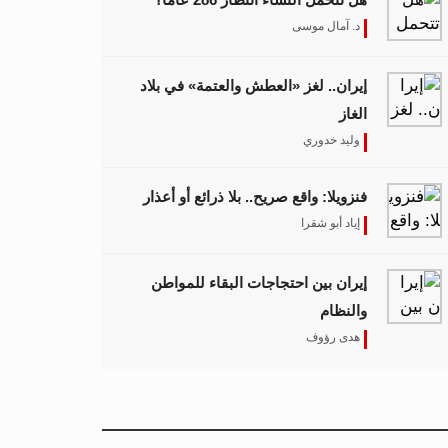
د. آمال موسى
إيران.. لغز «العطش والعتمة» في بلاد
الغاز
وليد خدوري
فنزويلا: واقع صريح.. بلا ذرائع أو أعذار
إياد أبو شقرا
إيران بين احتجاجات البقاء للمواطن
والنظام
هدى رؤوف