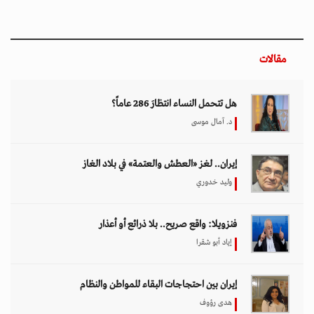
مقالات
هل تتحمل النساء انتظارَ 286 عاماً؟
د. آمال موسى
إيران.. لغز «العطش والعتمة» في بلاد الغاز
وليد خدوري
فنزويلا: واقع صريح.. بلا ذرائع أو أعذار
إياد أبو شقرا
إيران بين احتجاجات البقاء للمواطن والنظام
هدى رؤوف