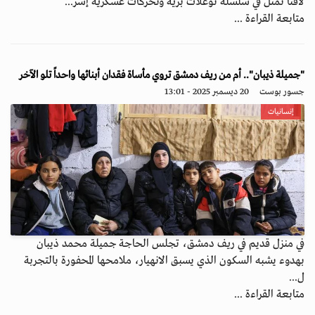
لافتاً تمثل في سلسلة توغلات برية وتحركات عسكرية إسر...
متابعة القراءة ...
"جميلة ذيبان".. أم من ريف دمشق تروي مأساة فقدان أبنائها واحداً تلو الآخر
جسور بوست
20 ديسمبر 2025 - 13:01
إنسانيات
في منزل قديم في ريف دمشق، تجلس الحاجة جميلة محمد ذيبان
بهدوء يشبه السكون الذي يسبق الانهيار، ملامحها المحفورة بالتجربة
ل...
متابعة القراءة ...