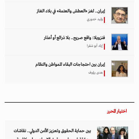
إيران.. لغز «العطش والعتمة» في بلاد الغاز
وليد خدوري
فنزويلا: واقع صريح.. بلا ذرائع أو أعذار
إياد أبو شقرا
إيران بين احتجاجات البقاء للمواطن والنظام
هدى رؤوف
اختيار المحرر
بين حماية الحقوق وتعزيز الأمن الدولي.. نقاشات