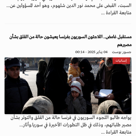
السبت، القبض على محمد نور الدين شلهوم، وهو أحد المسؤولين عن...
متابعة القراءة ...
مستقبل غامض.. اللاجئون السوريون بفرنسا يعيشون حالة من القلق بشأن
مصيرهم
جسور بوست
04 يناير 2025 - 00:14
إنسانيات
يواجه طالبو اللجوء السوريون في فرنسا حالة من القلق والتوتر بشأن
مصير طلباتهم، وذلك في ظل التطورات الأخيرة في سوريا.وأثار...
متابعة القراءة ...