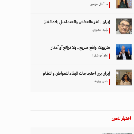
د. آمال موسى
إيران.. لغز «العطش والعتمة» في بلاد الغاز
وليد خدوري
فنزويلا: واقع صريح.. بلا ذرائع أو أعذار
إياد أبو شقرا
إيران بين احتجاجات البقاء للمواطن والنظام
هدى رؤوف
اختيار المحرر