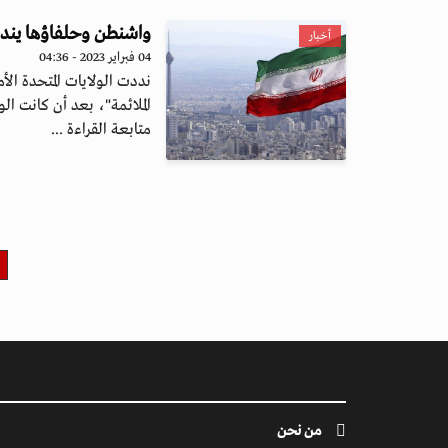
واشنطن وحلفاؤها ينددو
أخبار
04 فبراير 2023 - 04:36
نددت الولايات المتحدة الأم
الملائمة"، بعد أن كانت الو.
متابعة القراءة ...
من نحن