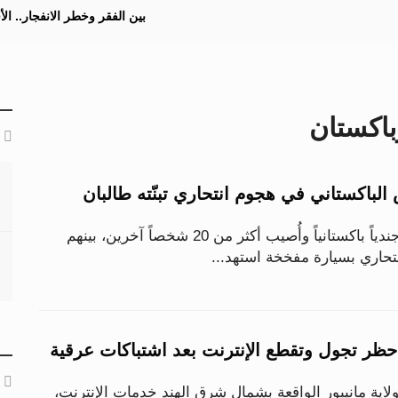
بين الفقر وخطر الانفجار.. ا
باكستان
قُتل ما لا يقل عن 16 جندياً باكستانياً وأُصيب أكثر من 20 شخصاً آخرين، بينهم
تحاري بسيارة مفخخة استهد...
حظر تجول وتقطع الإنترنت بعد اشتباكات عرقية
ة مانيبور الواقعة بشمال شرق الهند خدمات الإنترنت،