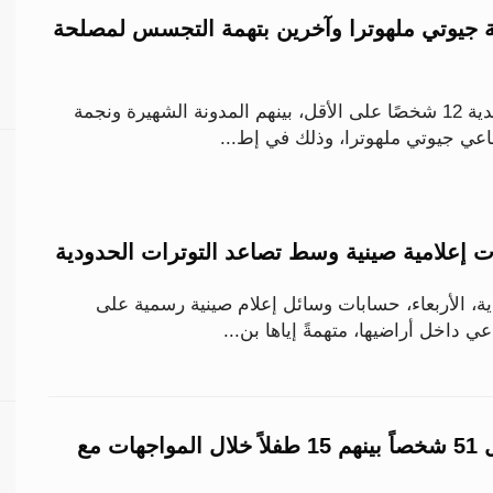
نة جيوتي ملهوترا وآخرين بتهمة التجسس لمصلحة
اعتقلت السلطات الهندية 12 شخصًا على الأقل، بينهم المدونة الشهيرة ونجمة
اعي جيوتي ملهوترا، وذلك في إط...
 إعلامية صينية وسط تصاعد التوترات الحدودية
، الأربعاء، حسابات وسائل إعلام صينية رسمية على
ي داخل أراضيها، متهمةً إياها بن...
باكستان تعلن مقتل 51 شخصاً بينهم 15 طفلاً خلال المواجهات مع