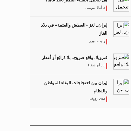
د. آمال موسى
إيران.. لغز «العطش والعتمة» في بلاد
الغاز
وليد خدوري
فنزويلا: واقع صريح.. بلا ذرائع أو أعذار
إياد أبو شقرا
إيران بين احتجاجات البقاء للمواطن
والنظام
هدى رؤوف