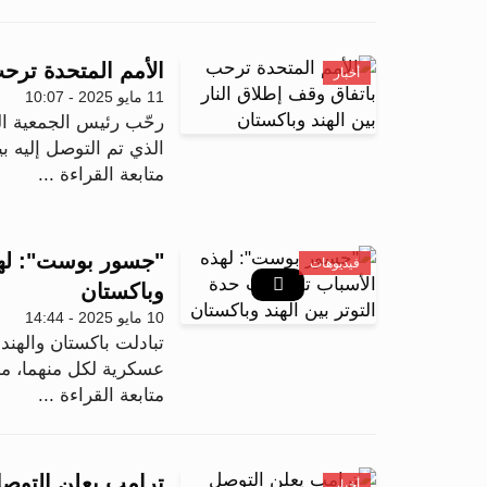
الأمم المتحدة ترحب
أخبار
11 مايو 2025 - 10:07
رحّب رئيس الجمعية الع
الذي تم التوصل إليه بي
متابعة القراءة ...
"جسور بوست": لهذه
فيديوهات
وباكستان
10 مايو 2025 - 14:44
تبادلت باكستان والهن
عسكرية لكل منهما، مما
متابعة القراءة ...
ترامب يعلن التوصل 
أخبار