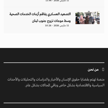
ابق على تواصل معنا
مبنى إيريديوم - البرشاء الأولى - شارع أم سقيم - دبي - الإمارات العربية المتحدة -
مكتب رقم 222-01
contact@jusoorpost.com
0097145832243
روابط سريعة
الرئيسية
فيديوهات
إتصل بنا