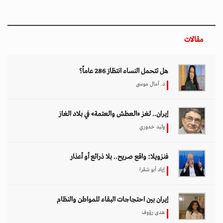
إيران بين احتجاجات البقاء للمواطن والنظام
هدى رؤوف
اختيار المحرر
بين حماية الحقوق وتعزيز الأمن الدولي.. نقاشات
معمّقة في مجلس حقوق الإنسان حول مكافحة
الإرهاب
11 مارس 2026 - 09:30
بين الفقر وخطر الانفجار.. الأفغان يواجهون الموت
في أراضيهم الملوثة بالمتفجرات
11 مارس 2026 - 11:19