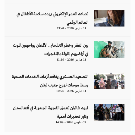
قيود طالبان تعمق الفجوة الجندرية في أفغانستان
وتثير تحذيرات أممية
09 مارس 2026 - 14:09
مقالات
هل تتحمل النساء انتظارَ 286 عاماً؟
د. آمال موسى
إيران.. لغز «العطش والعتمة» في بلاد الغاز
وليد خدوري
فنزويلا: واقع صريح.. بلا ذرائع أو أعذار
إياد أبو شقرا