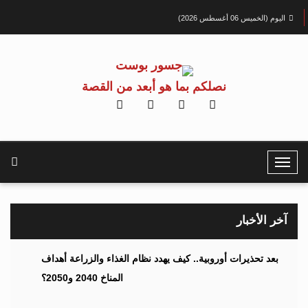
اليوم (الخميس 06 أغسطس 2026)
نصلكم بما هو أبعد من القصة
T
o
g
g
آخر الأخبار
l
e
بعد تحذيرات أوروبية.. كيف يهدد نظام الغذاء والزراعة أهداف
N
المناخ 2040 و2050؟
a
v