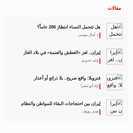
مقالات
هل تتحمل النساء انتظارَ 286 عاماً؟
د. آمال موسى
إيران.. لغز «العطش والعتمة» في بلاد الغاز
وليد خدوري
فنزويلا: واقع صريح.. بلا ذرائع أو أعذار
إياد أبو شقرا
إيران بين احتجاجات البقاء للمواطن والنظام
هدى رؤوف