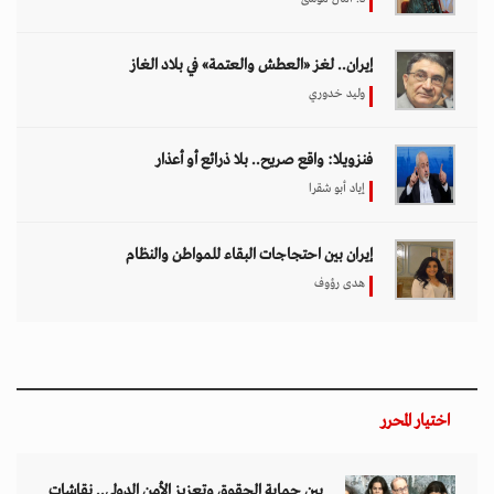
إيران.. لغز «العطش والعتمة» في بلاد الغاز
وليد خدوري
فنزويلا: واقع صريح.. بلا ذرائع أو أعذار
إياد أبو شقرا
إيران بين احتجاجات البقاء للمواطن والنظام
هدى رؤوف
اختيار المحرر
بين حماية الحقوق وتعزيز الأمن الدولي.. نقاشات