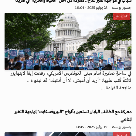
شباب في مواجهة تغير المناخ.. معركة من أجل "الحياة والحرية" في أمريكا
جسور بوست
23 يوليو 2025 - 16:04
استدامة
في ساحةٍ صغيرة أمام مبنى الكونغرس الأمريكي، رفعت إيفا لايتهايزر
لافتةً كُتب عليها: "أريد أن أعيش، لا أن أتكيف".قد تبدو ه...
متابعة القراءة ...
معركة مع الطاقة.. اليابان تستعين بألواح "البيروفسكايت" لمواجهة التغير
المناخي
جسور بوست
19 يوليو 2025 - 13:45
استدامة