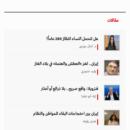
مقالات
هل تتحمل النساء انتظارَ 286 عاماً؟
د. آمال موسى
إيران.. لغز «العطش والعتمة» في بلاد الغاز
وليد خدوري
فنزويلا: واقع صريح.. بلا ذرائع أو أعذار
إياد أبو شقرا
إيران بين احتجاجات البقاء للمواطن والنظام
هدى رؤوف