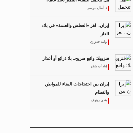
د. آمال موسى
إيران.. لغز «العطش والعتمة» في بلاد
الغاز
وليد خدوري
فنزويلا: واقع صريح.. بلا ذرائع أو أعذار
إياد أبو شقرا
إيران بين احتجاجات البقاء للمواطن
والنظام
هدى رؤوف