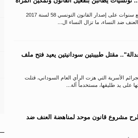
 تونسيات يطالبن بتفعيل القانون وتمكين المرأة
رغم مرور أكثر من سبع سنوات على إصدار القانون التونسي 58 لسنة 2017
لعنف ضد النساء، ما تزال النساء ال...
الة".. مقتل طبيبتين سودانيتين يعيد فتح ملف
رائم الأسرية التي هزت الرأي العام السوداني، قتلت
ا على يد طليقها، مستخدماً آلة...
رح مشروع قانون موحد لمناهضة العنف ضد