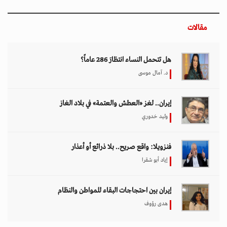
مقالات
هل تتحمل النساء انتظارَ 286 عاماً؟
د. آمال موسى
إيران.. لغز «العطش والعتمة» في بلاد الغاز
وليد خدوري
فنزويلا: واقع صريح.. بلا ذرائع أو أعذار
إياد أبو شقرا
إيران بين احتجاجات البقاء للمواطن والنظام
هدى رؤوف