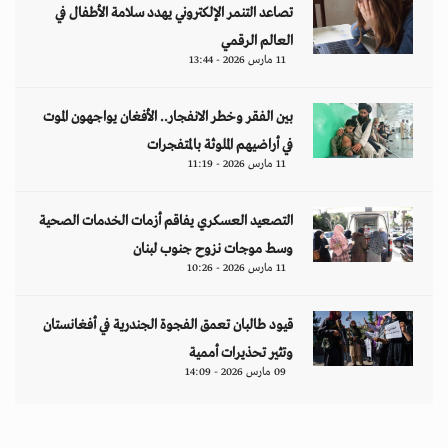
09 مارس 2026 - 14:09
مقالات
هل تتحمل النساء انتظارَ 286 عاماً؟
د. آمال موسى
إيران.. لغز «العطش والعتمة» في بلاد الغاز
وليد خدوري
فنزويلا: واقع صريح.. بلا ذرائع أو أعذار
إياد أبو شقرا