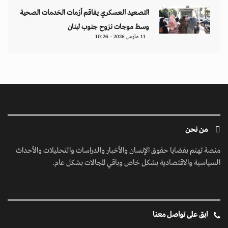
ابق على تواصل معنا
مبنى إيريديوم - البرشاء الأولى - شارع أم سقيم - دبي - الإمارات العربية المتحدة -
مكتب رقم 222-01
contact@jusoorpost.com
0097145832243
روابط سريعة
الرئيسية
فيديوهات
إتصل بنا