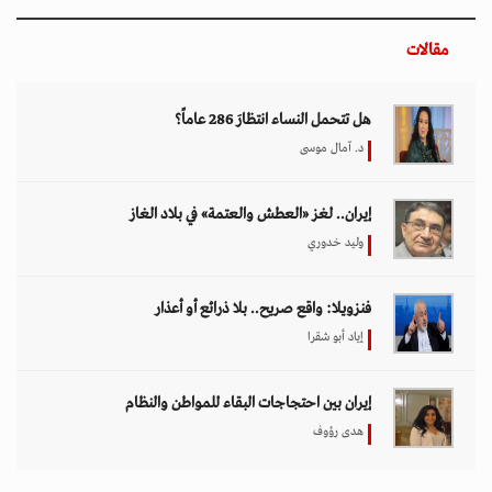
إيران بين احتجاجات البقاء للمواطن والنظام
هدى رؤوف
اختيار المحرر
بين حماية الحقوق وتعزيز الأمن الدولي.. نقاشات
معمّقة في مجلس حقوق الإنسان حول مكافحة
الإرهاب
11 مارس 2026 - 09:30
بين الفقر وخطر الانفجار.. الأفغان يواجهون الموت
في أراضيهم الملوثة بالمتفجرات
11 مارس 2026 - 11:19