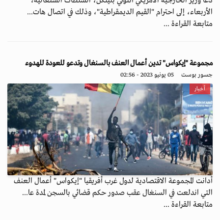
دعا وزير الخارجية الأمريكي أنتوني بلينكن، السلطات السنغالية،
الأربعاء، إلى احترام "القيم الديمقراطية"، وذلك في اتصال هات...
متابعة القراءة ...
مجموعة "إيكواس" تدين أعمال العنف بالسنغال وتدعو للعودة للهدوء
جسور بوست
05 يونيو 2023 - 02:56
أخبار
أدانت المجموعة الاقتصادية لدول غرب أفريقيا "إيكواس" أعمال العنف
التي اندلعت في السنغال عقب صدور حكم قضائي بالسجن لمدة عا...
متابعة القراءة ...