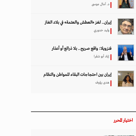
د. آمال موسى
إيران.. لغز «العطش والعتمة» في بلاد الغاز
وليد خدوري
فنزويلا: واقع صريح.. بلا ذرائع أو أعذار
إياد أبو شقرا
إيران بين احتجاجات البقاء للمواطن والنظام
هدى رؤوف
اختيار المحرر