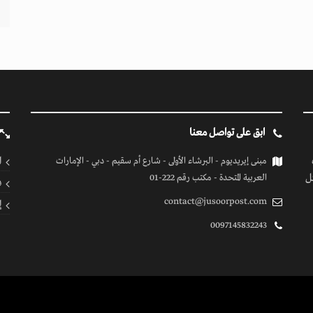
ابق على تواصل معنا
ا
مبنى إيريديوم - البرشاء الأولى - شارع أم سقيم - دبي - الإمارات
ل
العربية المتحدة - مكتب رقم 222-01
ف
contact@jusoorpost.com
إ
0097145832243