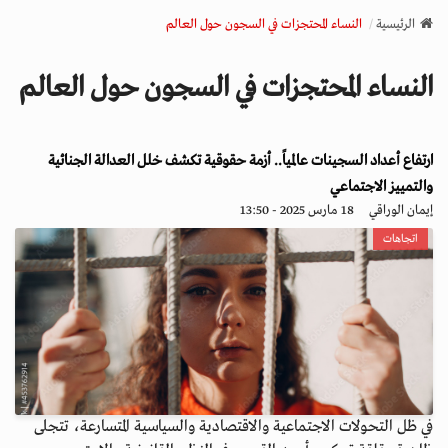
v
الرئيسية
النساء المحتجزات في السجون حول العالم
i
g
النساء المحتجزات في السجون حول العالم
a
t
i
ارتفاع أعداد السجينات عالمياً.. أزمة حقوقية تكشف خلل العدالة الجنائية
o
n
والتمييز الاجتماعي
إيمان الوراقي
18 مارس 2025 - 13:50
اتجاهات
في ظل التحولات الاجتماعية والاقتصادية والسياسية المتسارعة، تتجلى