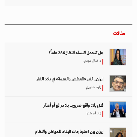
مقالات
هل تتحمل النساء انتظارَ 286 عاماً؟
د. آمال موسى
إيران.. لغز «العطش والعتمة» في بلاد الغاز
وليد خدوري
فنزويلا: واقع صريح.. بلا ذرائع أو أعذار
إياد أبو شقرا
إيران بين احتجاجات البقاء للمواطن والنظام