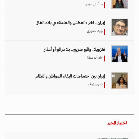
د. آمال موسى
إيران.. لغز «العطش والعتمة» في بلاد الغاز
وليد خدوري
فنزويلا: واقع صريح.. بلا ذرائع أو أعذار
إياد أبو شقرا
إيران بين احتجاجات البقاء للمواطن والنظام
هدى رؤوف
اختيار المحرر