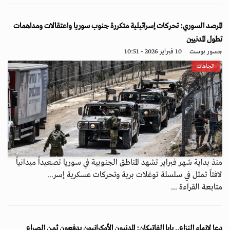
المرصد السوري: تحركات إسرائيلية متكررة جنوب سوريا واعتقالات ومداهمات
تطول المدنيين
جسور بوست
10 فبراير 2026 - 10:51
اتجاهات
منذ بداية شهر فبراير تشهد المناطق الجنوبية في سوريا تصعيداً ميدانياً
لافتاً تمثل في سلسلة توغلات برية وتحركات عسكرية إسر...
متابعة القراءة ...
دعا لإنهاء النزاع.. بابا الفاتيكان: المدنيون الأوكرانيون يدفعون ثمن الصراع