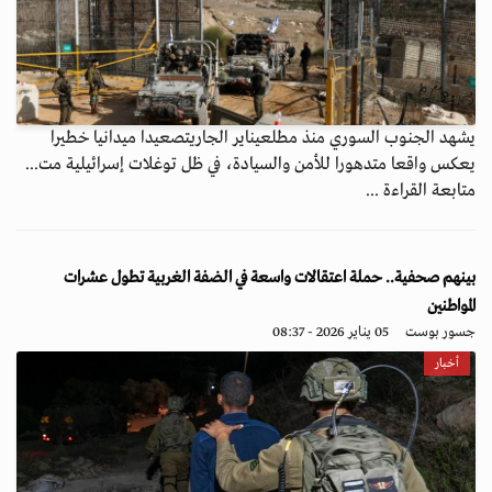
يشهد الجنوب السوري منذ مطلعيناير الجاريتصعيدا ميدانيا خطيرا
يعكس واقعا متدهورا للأمن والسيادة، في ظل توغلات إسرائيلية مت...
متابعة القراءة ...
بينهم صحفية.. حملة اعتقالات واسعة في الضفة الغربية تطول عشرات
المواطنين
جسور بوست
05 يناير 2026 - 08:37
أخبار