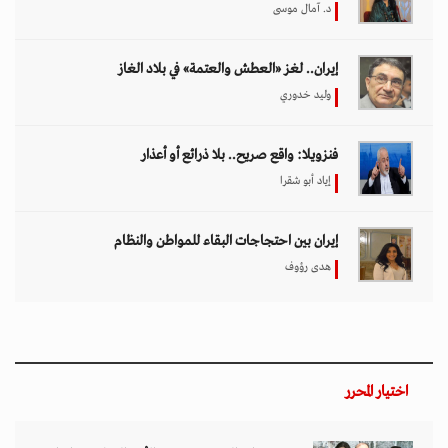
د. آمال موسى
إيران.. لغز «العطش والعتمة» في بلاد الغاز
وليد خدوري
فنزويلا: واقع صريح.. بلا ذرائع أو أعذار
إياد أبو شقرا
إيران بين احتجاجات البقاء للمواطن والنظام
هدى رؤوف
اختيار المحرر