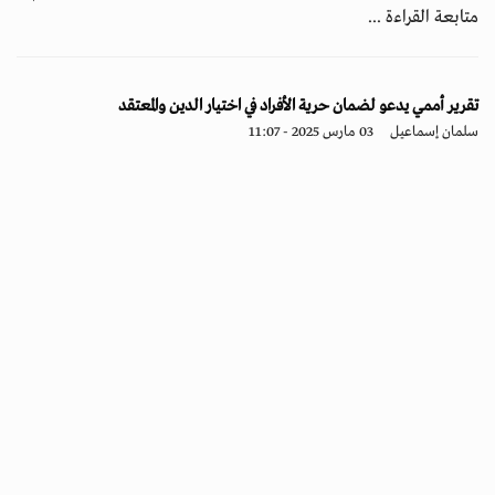
متابعة القراءة ...
تقرير أممي يدعو لضمان حرية الأفراد في اختيار الدين والمعتقد
سلمان إسماعيل
03 مارس 2025 - 11:07
اتجاهات
كشف تقرير حقوقي عن أنه يمكن تصنيف التقاطع بين حظر التعذيب
وإساءة المعاملة من ناحية وحرية الدين أو المعتقد من الناحية الأ...
متابعة القراءة ...