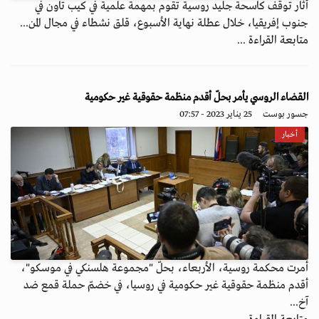
أثار توقف كاسحة جليد روسية تقوم بمهمة علمية في كيب تاون في
جنوب إفريقيا، خلال عطلة نهاية الأسبوع، قلق نشطاء في مجال المن...
متابعة القراءة ...
القضاء الروسي يأمر بحلّ أقدم منظمة حقوقية غير حكومية
جسور بوست
25 يناير 2023 - 07:57
أخبار
أمرت محكمة روسية، الأربعاء، بحلّ "مجموعة هلسنكي في موسكو"،
أقدم منظمة حقوقية غير حكومية في روسيا، في خضمّ حملة قمع ضد
آخ...