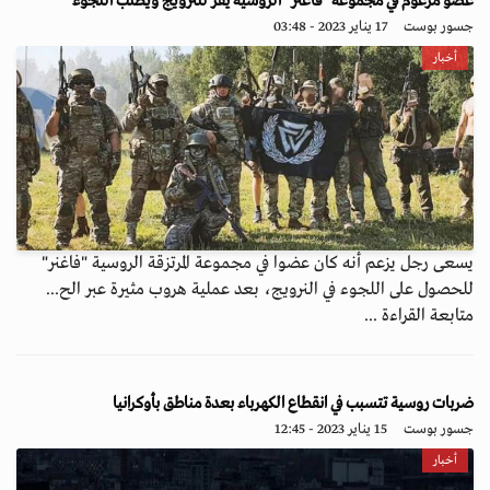
عضو مزعوم في مجموعة "فاغنر" الروسية يفر للنرويج ويطلب اللجوء
جسور بوست
17 يناير 2023 - 03:48
أخبار
يسعى رجل يزعم أنه كان عضوا في مجموعة المرتزقة الروسية "فاغنر"
للحصول على اللجوء في النرويج، بعد عملية هروب مثيرة عبر الح...
متابعة القراءة ...
ضربات روسية تتسبب في انقطاع الكهرباء بعدة مناطق بأوكرانيا
جسور بوست
15 يناير 2023 - 12:45
أخبار