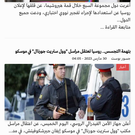
أعربت دول مجموعة السبع خلال قمة هيروشيما، عن قلقها لإعلان
روسيا عن استعدادها لإجراء تفجير نووي اختباري، ودعت جميع
الدول...
متابعة القراءة ...
بتهمة التجسس.. روسيا تعتقل مراسل "وول ستريت جورنال" في موسكو
جسور بوست
30 مارس 2023 - 04:05
أخبار
أعلن جهاز الأمن الفيدرالي الروسي، اليوم الخميس، عن اعتقال مراسل
مكتب "وول ستريت جورنال" في موسكو إيفان جيرشكوفيتش، في مد...