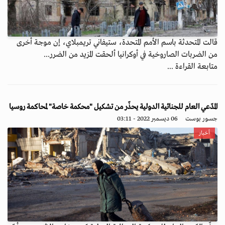
قالت المتحدثة باسم الأمم المتحدة، ستيفاني تريمبلاي، إن موجة أخرى
من الضربات الصاروخية في أوكرانيا ألحقت المزيد من الضرر...
متابعة القراءة ...
المدّعي العام للجنائية الدولية يحذّر من تشكيل "محكمة خاصة" لمحاكمة روسيا
جسور بوست
06 ديسمبر 2022 - 03:11
أخبار