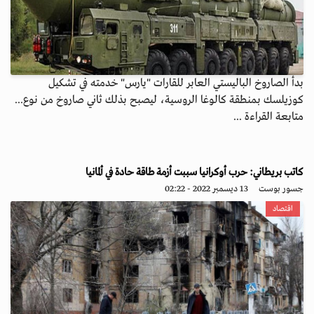
بدأ الصاروخ الباليستي العابر للقارات "يارس" خدمته في تشكيل
كوزيلسك بمنطقة كالوغا الروسية، ليصبح بذلك ثاني صاروخ من نوع...
متابعة القراءة ...
كاتب بريطاني: حرب أوكرانيا سببت أزمة طاقة حادة في ألمانيا
جسور بوست
13 ديسمبر 2022 - 02:22
اقتصاد