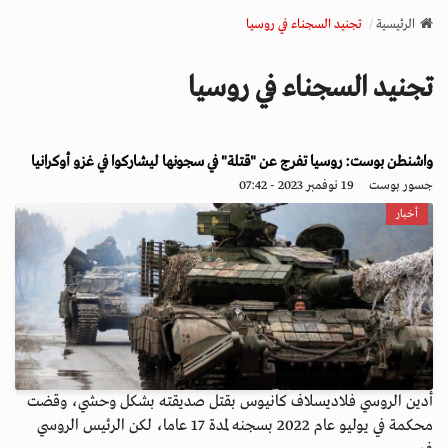
v
الرئيسية
تجنيد السجناء في روسيا
i
g
تجنيد السجناء في روسيا
a
t
i
o
واشنطن بوست: روسيا تفرج عن "قتلة" في سجونها ليشاركوا في غزو أوكرانيا
n
جسور بوست
19 نوفمبر 2023 - 07:42
أخبار
أدين الروسي فلاديسلاف كانيوس بقتل صديقته بشكل وحشي، وقضت
محكمة في يوليو عام 2022 بسجنه لمدة 17 عاما، لكن الرئيس الروسي