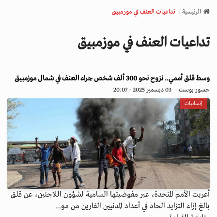
v
الرئيسية
تداعيات العنف في موزمبيق
i
g
تداعيات العنف في موزمبيق
a
t
i
o
وسط قلق أممي.. نزوح نحو 300 ألف شخص جراء العنف في شمال موزمبيق
n
جسور بوست
03 ديسمبر 2025 - 20:07
إنسانيات
أعربت الأمم المتحدة، عبر مفوضيتها السامية لشؤون اللاجئين، عن قلق
بالغ إزاء التزايد الحاد في أعداد المدنيين الفارين من مو...