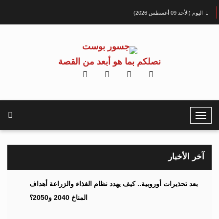
اليوم (الأحد 09 أغسطس 2026)
نصلكم بما هو أبعد من القصة
T
o
g
g
آخر الأخبار
l
e
بعد تحذيرات أوروبية.. كيف يهدد نظام الغذاء والزراعة أهداف
N
المناخ 2040 و2050؟
a
v