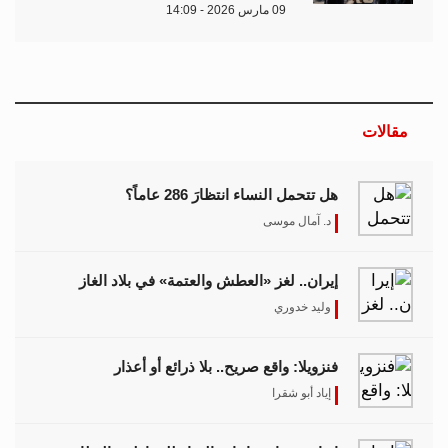
09 مارس 2026 - 14:09
مقالات
هل تتحمل النساء انتظارَ 286 عاماً؟
د. آمال موسى
إيران.. لغز «العطش والعتمة» في بلاد الغاز
وليد خدوري
فنزويلا: واقع صريح.. بلا ذرائع أو أعذار
إياد أبو شقرا