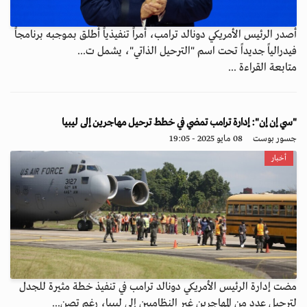
أصدر الرئيس الأمريكي دونالد ترامب، أمراً تنفيذياً أطلق بموجبه برنامجاً
فيدرالياً جديداً تحت اسم "الترحيل الذاتي"، يشمل ت...
متابعة القراءة ...
"سي إن إن": إدارة ترامب تمضي في خطط ترحيل مهاجرين إلى ليبيا
جسور بوست
08 مايو 2025 - 19:05
أخبار
مضت إدارة الرئيس الأمريكي دونالد ترامب في تنفيذ خطة مثيرة للجدل
لترحيل عدد من المهاجرين غير النظاميين إلى ليبيا، رغم تصن...