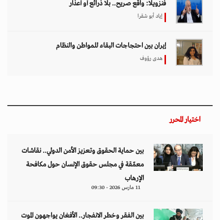
فنزويلا: واقع صريح.. بلا ذرائع أو أعذار
إياد أبو شقرا
إيران بين احتجاجات البقاء للمواطن والنظام
هدى رؤوف
اختيار المحرر
بين حماية الحقوق وتعزيز الأمن الدولي.. نقاشات
معمّقة في مجلس حقوق الإنسان حول مكافحة
الإرهاب
11 مارس 2026 - 09:30
بين الفقر وخطر الانفجار.. الأفغان يواجهون الموت