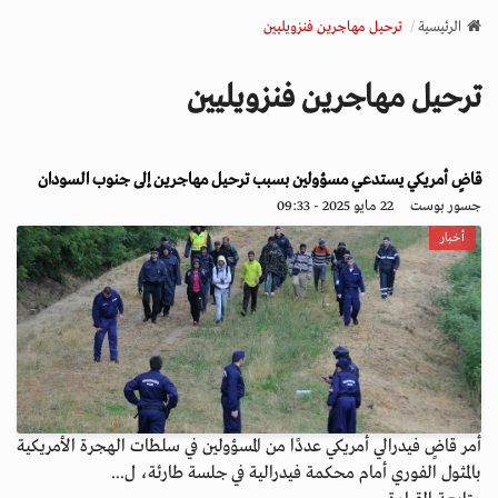
v
الرئيسية
ترحيل مهاجرين فنزويليين
i
g
ترحيل مهاجرين فنزويليين
a
t
i
o
قاضٍ أمريكي يستدعي مسؤولين بسبب ترحيل مهاجرين إلى جنوب السودان
n
جسور بوست
22 مايو 2025 - 09:33
أخبار
أمر قاضٍ فيدرالي أمريكي عددًا من المسؤولين في سلطات الهجرة الأمريكية
بالمثول الفوري أمام محكمة فيدرالية في جلسة طارئة، ل...