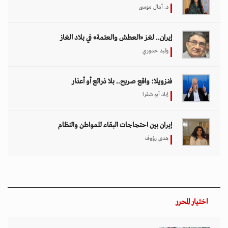
د. آمال موسى
إيران.. لغز «العطش والعتمة» في بلاد الغاز
وليد خدوري
فنزويلا: واقع صريح.. بلا ذرائع أو أعذار
إياد أبو شقرا
إيران بين احتجاجات البقاء للمواطن والنظام
هدى رؤوف
اختيار المحرر