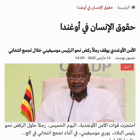
v
الرئيسية
حقوق الإنسان في أوغندا
i
g
حقوق الإنسان في أوغندا
a
t
i
o
الأمن الأوغندي يوقف رجلاً ركض نحو الرئيس موسيفيني خلال تجمع انتخابي
n
جسور بوست
13 مارس 2025 - 14:05
أخبار
احتجزت قوات الأمن الأوغندية، اليوم الخميس، رجلاً حاول الركض نحو
رئيس البلاد، يوري موسيفيني، في أثناء تجمع انتخابي في الع...