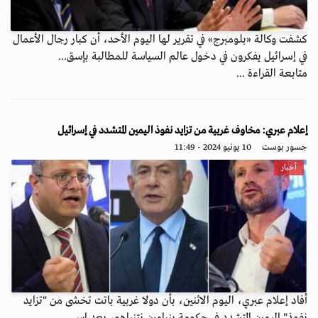
كشفت وكالة «بلومبرج» في تقرير لها اليوم الأحد، أن كبار رجال الأعمال
في إسرائيل يفكرون في دخول عالم السياسة للمطالبة بإسق...
متابعة القراءة ...
إعلام عبري: مخاوف غربية من تزايد نفوذ اليمين المتشدد في إسرائيل
جسور بوست
10 يونيو 2024 - 11:49
أخبار
أفاد إعلام عبري، اليوم الاثنين، بأن دولا غربية باتت تخشى من "تزايد