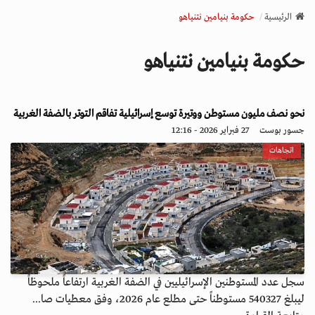
v
الرئيسية
حكومة بنيامين نتنياهو
i
g
حكومة بنيامين نتنياهو
a
t
i
o
نحو نصف مليون مستوطن ووتيرة توسع إسرائيلية تفاقم التوتر بالضفة الغربية
n
جسور بوست
27 فبراير 2026 - 12:16
اتجاهات
سجل عدد المستوطنين الإسرائيليين في الضفة الغربية ارتفاعاً ملحوظاً
ليبلغ 540327 مستوطناً حتى مطلع عام 2026، وفق معطيات صا...