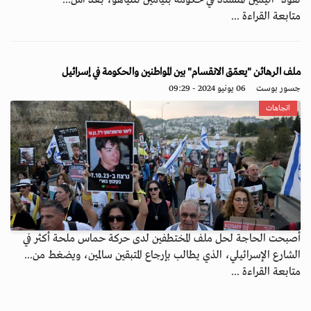
نفوذ" اليمين المتشدد في حكومة بنيامين نتنياهو، بعد اس...
متابعة القراءة ...
ملف الرهائن "يعمّق الانقسام" بين المواطنين والحكومة في إسرائيل
جسور بوست
06 يونيو 2024 - 09:29
اتجاهات
أصبحت الحاجة لحل ملف المختطفين لدى حركة حماس ملحة أكثر في
الشارع الإسرائيلي، الذي يطالب بإرجاع المتبقين سالمين، ويضغط من...
متابعة القراءة ...