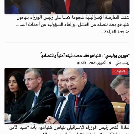
شنت المعارضة الإسرائيلية هجوما لاذعا على رئيس الوزراء بنيامين
نتنياهو بعد تنصله من الفشل، وإلقاء المسؤولية عن أحداث السا...
متابعة القراءة ...
"فورين بوليسي": نتنياهو فقد مصداقيته أمنياً واقتصادياً
زينب مكي
18 أكتوبر 2023 - 01:20
اتجاهات
لطالما افتخر رئيس الوزراء الإسرائيلي بنيامين نتنياهو، بأنه "سيد الأمن"