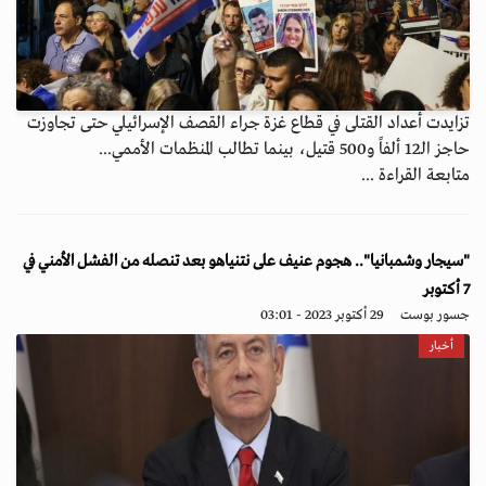
تزايدت أعداد القتلى في قطاع غزة جراء القصف الإسرائيلي حتى تجاوزت
حاجز الـ12 ألفاً و500 قتيل، بينما تطالب المنظمات الأممي...
متابعة القراءة ...
"سيجار وشمبانيا".. هجوم عنيف على نتنياهو بعد تنصله من الفشل الأمني في
7 أكتوبر
جسور بوست
29 أكتوبر 2023 - 03:01
أخبار