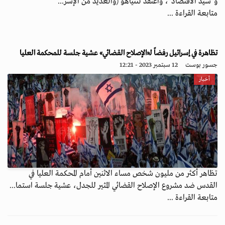
و"سيد الاقتصاد"، واعتقد نتنياهو (والعديد من الإسر...
متابعة القراءة ...
تظاهرة في إسرائيل رفضاً لـ«الإصلاح القضائي» عشية جلسة للمحكمة العليا
جسور بوست
12 سبتمبر 2023 - 12:21
أخبار
تظاهر أكثر من مليون شخص مساء الاثنين أمام المحكمة العليا في
القدس ضد مشروع الإصلاح القضائي المثير للجدل، عشية جلسة استما...
متابعة القراءة ...