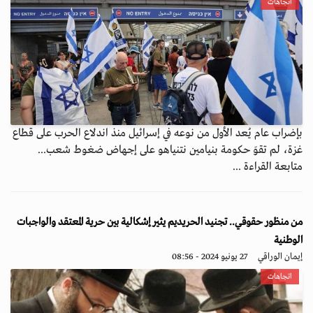
اتجاهات
بإضراب عام يُعد الأول من نوعه في إسرائيل منذ اندلاع الحرب على قطاع
غزة، لم تقوَ حكومة بنيامين نتنياهو على إجهاض ضغوط شعب...
متابعة القراءة ...
من منظور حقوقي.. تجنيد الحريديم يثير إشكالية بين حرية المعتقد والواجبات
الوطنية
إيمان الوراقي
27 يونيو 2024 - 08:56
اتجاهات