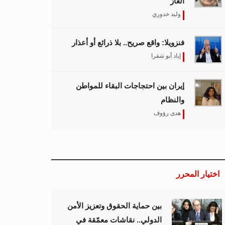
الغاز
وليد خدوري
فنزويلا: واقع صريح.. بلا ذرائع أو أعذار
إياد أبو شقرا
إيران بين احتجاجات البقاء للمواطن
والنظام
هدى رؤوف
اختيار المحرر
بين حماية الحقوق وتعزيز الأمن
الدولي.. نقاشات معمّقة في