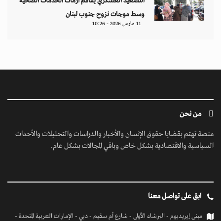
التصعيد العسكري يفاقم أزمات الخدمات الصحية
وسط موجات نزوح جنوب لبنان
11 مارس 2026 - 10:26
من نحن
منصة تهتم بقضايا حقوق الإنسان والأخبار والدراسات والتحليلات والأحداث
السياسية والاقتصادية بشكل خاص وباقي المجالات بشكل عام.
ابق على تواصل معنا
مبنى إيريديوم - البرشاء الأولى - شارع أم سقيم - دبي - الإمارات العربية المتحدة -