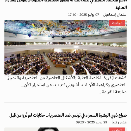
الأمم المتحدة: التمييز في نظم العدالة يعمق العنصرية البنيوية ويقوض المساواة
العالمية
سلمان إسماعيل
07 يوليو 2025 - 17:40
اتجاهات
كشفت المقررة الخاصة المعنية بالأشكال المعاصرة من العنصرية والتمييز
العنصري وكراهية الأجانب، أشويني ك. ب، عن استمرار الأن...
متابعة القراءة ...
صراع ذوي البشرة السمراء في تونس ضد العنصرية.. حكايات لم تُروَ من قبل
هدى زكريا
29 يونيو 2025 - 09:27
اتجاهات