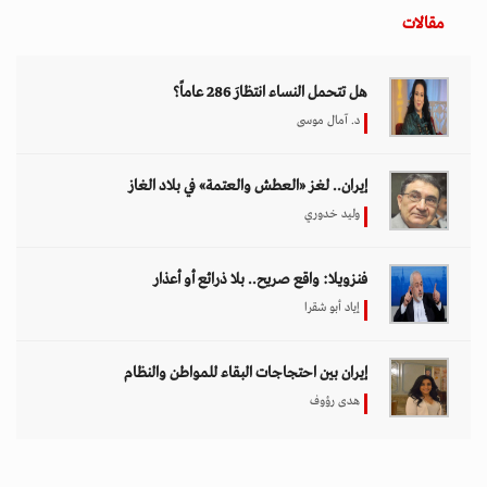
مقالات
هل تتحمل النساء انتظارَ 286 عاماً؟
د. آمال موسى
إيران.. لغز «العطش والعتمة» في بلاد الغاز
وليد خدوري
فنزويلا: واقع صريح.. بلا ذرائع أو أعذار
إياد أبو شقرا
إيران بين احتجاجات البقاء للمواطن والنظام
هدى رؤوف