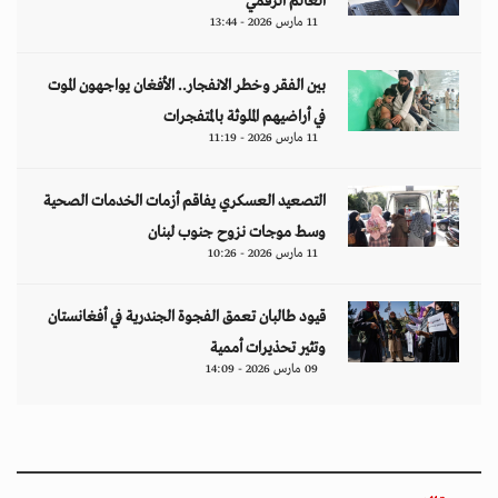
مقالات
هل تتحمل النساء انتظارَ 286 عاماً؟
د. آمال موسى
إيران.. لغز «العطش والعتمة» في بلاد الغاز
وليد خدوري
فنزويلا: واقع صريح.. بلا ذرائع أو أعذار
إياد أبو شقرا
إيران بين احتجاجات البقاء للمواطن والنظام
هدى رؤوف