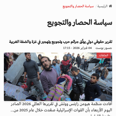
v
الرئيسية
سياسة الحصار والتجويع
i
g
سياسة الحصار والتجويع
a
t
i
o
تقرير حقوقي دولي يوثّق جرائم حرب وتجويع وتهجير في غزة والضفة الغربية
n
جسور بوست
04 فبراير 2026 - 17:15
اتجاهات
أفادت منظمة هيومن رايتس ووتش في تقريرها العالمي 2026 الصادر
اليوم الأربعاء بأن القوات الإسرائيلية صعّدت خلال عام 2025 من...