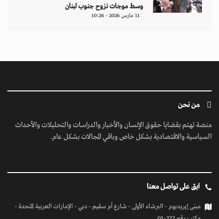
ابق على تواصل معنا
مبنى إيريديوم - البرشاء الأولى - شارع أم سقيم - دبي - الإمارات العربية المتحدة -
مكتب رقم 222-01
contact@jusoorpost.com
0097145832243
روابط سريعة
الرئيسية
فيديوهات
إتصل بنا