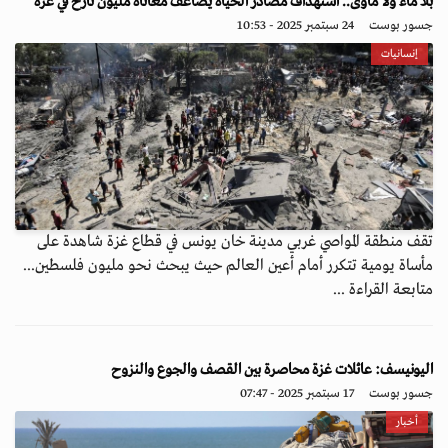
بلا ماء ولا مأوى.. استهداف مصادر الحياة يضاعف معاناة مليون نازح في غزة
جسور بوست
24 سبتمبر 2025 - 10:53
إنسانيات
تقف منطقة المواصي غربي مدينة خان يونس في قطاع غزة شاهدة على
مأساة يومية تتكرر أمام أعين العالم حيث يبحث نحو مليون فلسطين...
متابعة القراءة ...
اليونيسف: عائلات غزة محاصرة بين القصف والجوع والنزوح
جسور بوست
17 سبتمبر 2025 - 07:47
أخبار