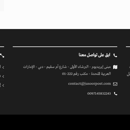
ابق على تواصل معنا
ا
مبنى إيريديوم - البرشاء الأولى - شارع أم سقيم - دبي - الإمارات
ل
العربية المتحدة - مكتب رقم 222-01
ف
contact@jusoorpost.com
إ
0097145832243