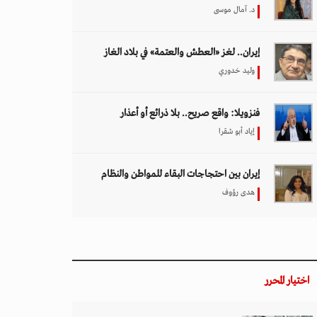
د. آمال موسى
إيران.. لغز «العطش والعتمة» في بلاد الغاز
وليد خدوري
فنزويلا: واقع صريح.. بلا ذرائع أو أعذار
إياد أبو شقرا
إيران بين احتجاجات البقاء للمواطن والنظام
هدى رؤوف
اختيار المحرر