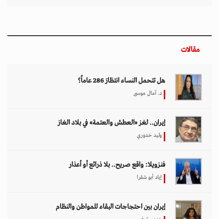
مقالات
هل تتحمل النساء انتظارَ 286 عاماً؟
د. آمال موسى
إيران.. لغز «العطش والعتمة» في بلاد الغاز
وليد خدوري
فنزويلا: واقع صريح.. بلا ذرائع أو أعذار
إياد أبو شقرا
إيران بين احتجاجات البقاء للمواطن والنظام