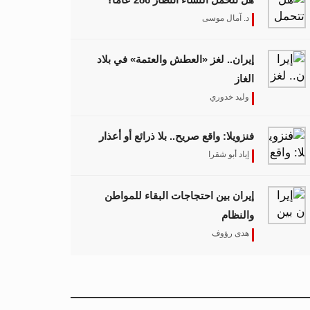
د. آمال موسى
إيران.. لغز «العطش والعتمة» في بلاد
الغاز
وليد خدوري
فنزويلا: واقع صريح.. بلا ذرائع أو أعذار
إياد أبو شقرا
إيران بين احتجاجات البقاء للمواطن
والنظام
هدى رؤوف