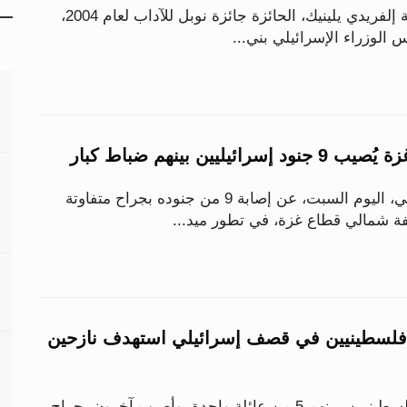
ندّدت الكاتبة النمساوية إلفريدي يلينيك، الحائزة جائزة نوبل للآداب لعام 2004،
الوزراء الإسرائيلي بني...
يليين بينهم ضباط كبار
أعلن الجيش الإسرائيلي، اليوم السبت، عن إصابة 9 من جنوده بجراح متفاوتة
فة شمالي قطاع غزة، في تطور ميد...
وفا": استشهاد 7 فلسطينيين في قصف إسرائيلي استهدف نازحين
استشهد 7 مواطنين فلسطينيين، بينهم 5 من عائلة واحدة، وأصيب آخرون بجراح