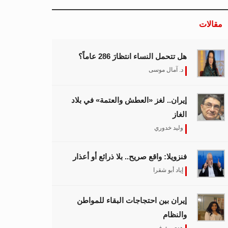
مقالات
هل تتحمل النساء انتظارَ 286 عاماً؟
د. آمال موسى
إيران.. لغز «العطش والعتمة» في بلاد
الغاز
وليد خدوري
فنزويلا: واقع صريح.. بلا ذرائع أو أعذار
إياد أبو شقرا
إيران بين احتجاجات البقاء للمواطن
والنظام