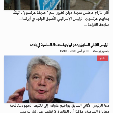
أثار اقتراح مجلس مدينة دبلن تغيير اسم "حديقة هرتسوغ"، تيمّنًا
بحاييم هرتسوغ، الرئيس الإسرائيلي الأسبق المولود في أيرلندا...
متابعة القراءة ...
الرئيس الألماني السابق يدعو لمواجهة معاداة السامية في بلاده
جسور بوست
08 نوفمبر 2025 - 15:10
أخبار
دعا الرئيس الألماني السابق يواخيم غاوك، إلى تكثيف الجهود لمكافحة
معاداة السامية، مؤكدًا أن الظاهرة لا تقتصر على تيارات ب...