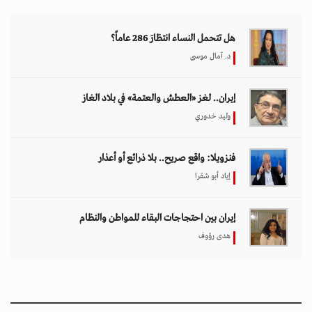
هل تتحمل النساء انتظارَ 286 عاماً؟
د. آمال موسى
إيران.. لغز «العطش والعتمة» في بلاد الغاز
وليد خدوري
فنزويلا: واقع صريح.. بلا ذرائع أو أعذار
إياد أبو شقرا
إيران بين احتجاجات البقاء للمواطن والنظام
هدى رؤوف