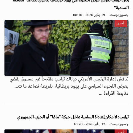
إدارة ترامب تدرس عرض اللجوء على يهود بريطانيا بدعوى تصاعد "معاداة
السامية"
جسور بوست
19 يناير 2026 - 08:16
أخبار
تناقش إدارة الرئيس الأمريكي دونالد ترامب مقترحاً غير مسبوق يقضي
بعرض اللجوء السياسي على يهود بريطانيا، بذريعة تصاعد ما ت...
متابعة القراءة ...
ترامب: لا مكان لمعاداة السامية داخل حركة “ماغا” أو الحزب الجمهوري
جسور بوست
12 يناير 2026 - 10:20
أخبار