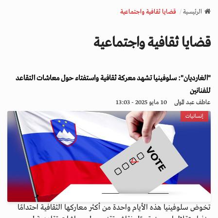
v
الرئيسية
قضايا ثقافية واجتماعية
i
g
قضايا ثقافية واجتماعية
a
t
i
"الغارديان": سلوفينيا تشهد معركة ثقافية واستفتاء حول معاشات التقاعد
o
n
للفنانين
عاطف عبد المولى
10 مايو 2025 - 13:03
إنسانيات
تخوض سلوفينيا هذه الأيام واحدة من أكثر معاركها الثقافية احتدامًا