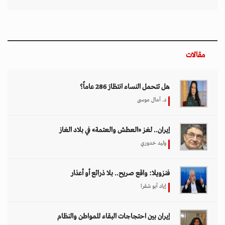
مقالات
هل تتحمل النساء انتظارَ 286 عاماً؟
د. آمال موسى
إيران.. لغز «العطش والعتمة» في بلاد الغاز
وليد خدوري
فنزويلا: واقع صريح.. بلا ذرائع أو أعذار
إياد أبو شقرا
إيران بين احتجاجات البقاء للمواطن والنظام