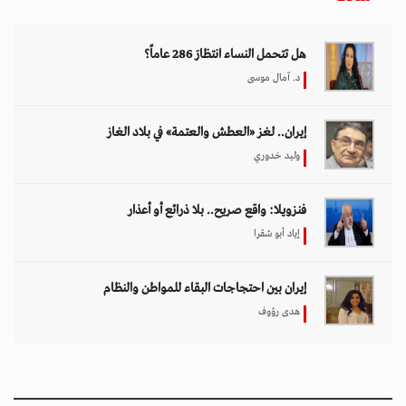
هل تتحمل النساء انتظارَ 286 عاماً؟
د. آمال موسى
إيران.. لغز «العطش والعتمة» في بلاد الغاز
وليد خدوري
فنزويلا: واقع صريح.. بلا ذرائع أو أعذار
إياد أبو شقرا
إيران بين احتجاجات البقاء للمواطن والنظام
هدى رؤوف