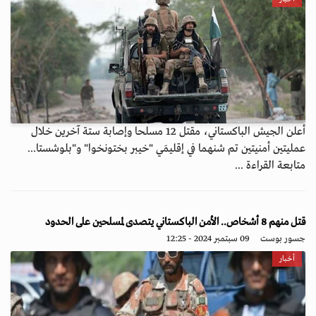
أعلن الجيش الباكستاني، مقتل 12 مسلحا وإصابة ستة آخرين خلال
عمليتين أمنيتين تم شنهما في إقليمَي "خيبر بختونخوا" و"بلوشستا...
متابعة القراءة ...
قتل منهم 8 أشخاص.. الأمن الباكستاني يتصدى لمسلحين على الحدود
جسور بوست
09 سبتمبر 2024 - 12:25
أخبار