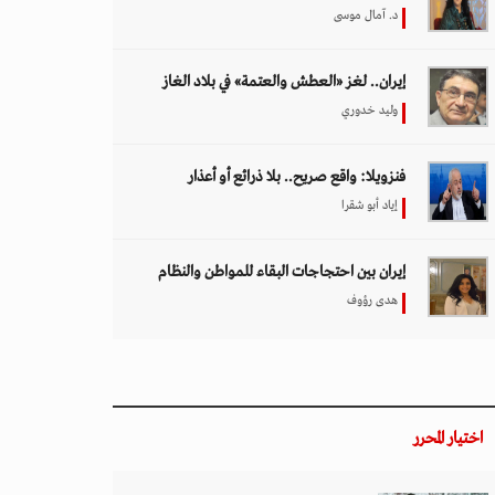
د. آمال موسى
إيران.. لغز «العطش والعتمة» في بلاد الغاز
وليد خدوري
فنزويلا: واقع صريح.. بلا ذرائع أو أعذار
إياد أبو شقرا
إيران بين احتجاجات البقاء للمواطن والنظام
هدى رؤوف
اختيار المحرر