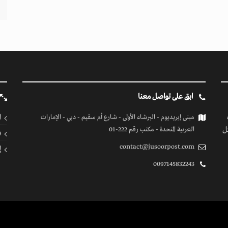
ابق على تواصل معنا
ا
مبنى إيريديوم - البرشاء الأولى - شارع أم سقيم - دبي - الإمارات
ل
العربية المتحدة - مكتب رقم 222-01
ف
contact@jusoorpost.com
إ
0097145832243