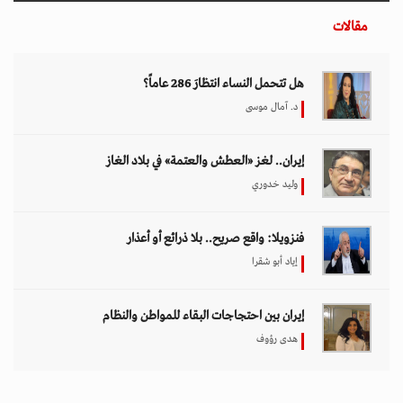
مقالات
هل تتحمل النساء انتظارَ 286 عاماً؟
د. آمال موسى
إيران.. لغز «العطش والعتمة» في بلاد الغاز
وليد خدوري
فنزويلا: واقع صريح.. بلا ذرائع أو أعذار
إياد أبو شقرا
إيران بين احتجاجات البقاء للمواطن والنظام
هدى رؤوف