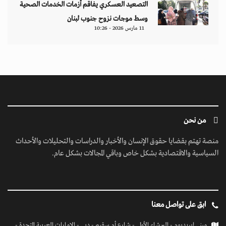
التصعيد العسكري يفاقم أزمات الخدمات الصحية
وسط موجات نزوح جنوب لبنان
11 مارس 2026 - 10:26
من نحن
منصة تهتم بقضايا حقوق الإنسان والأخبار والدراسات والتحليلات والأحداث
السياسية والاقتصادية بشكل خاص وباقي المجالات بشكل عام.
ابق على تواصل معنا
مبنى إيريديوم - البرشاء الأولى - شارع أم سقيم - دبي - الإمارات العربية المتحدة -