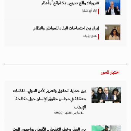
فنزويلا: واقع صريح.. بلا ذرائع أو أعذار
إياد أبو شقرا
إيران بين احتجاجات البقاء للمواطن والنظام
هدى رؤوف
اختيار المحرر
بين حماية الحقوق وتعزيز الأمن الدولي.. نقاشات
معمّقة في مجلس حقوق الإنسان حول مكافحة
الإرهاب
11 مارس 2026 - 09:30
بين الفقر وخطر الانفجار.. الأفغان يواجهون الموت