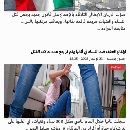
صوّت البرلمان الإيطالي الثلاثاء بالإجماع على قانون جديد يجعل قتل
النساء والفتيات جريمة قائمة بذاتها، ويعاقب مرتكبها بالس...
متابعة القراءة ...
ارتفاع العنف ضد النساء في ألمانيا رغم تراجع عدد حالات القتل
جسور بوست
23 نوفمبر 2025 - 15:35
اتجاهات
سجّلت ألمانيا خلال العام الماضي مقتل 308 نساء وفتيات، في أغلبها على
يد شركاء حياة أو أفراد من العائلة، في مؤشر يسلط الضو...